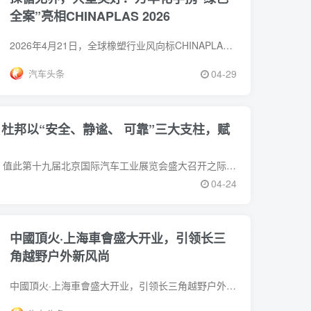
全案”亮相CHINAPLAS 2026
2026年4月21日，全球橡塑行业风向标CHINAPLAS 2026国际橡塑展在上海国家会展中心隆重启幕。作为全球领先的化工新材料企业，万华化学携覆盖
汽车头条
04-29
安全、静谧、 可靠”三大支柱，赋
（2026年4月24日 中国北京讯）值此第十九届北京国际汽车工业展览会盛大召开之际，杜邦正式对外发布聚焦安全、静谧、可靠的前沿解决方
04-24
中國頂火·上海車會盛大开业，引领长三
角越野户外新风尚
中國頂火·上海車會盛大开业，引领长三角越野户外新风尚2026年4月18日14:00，中國頂火·上海車會在上海市闵行区春西路800号3号楼内隆重举行