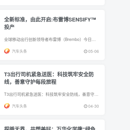
全新标准，由此开启:布雷博SENSIFY™
投产
全球移动出行创新领导者布雷博（Brembo）今日宣布，其智能制动全新标准Sensify&trade;已率先为一家全球领先的汽车制造商实现量产。Se
汽车头条
05-06
T3出行司机紧急送医：科技筑牢安全防
线，善意守护每段旅程
T3出行司机紧急送医：科技筑牢安全防线，善意守护每段旅程近期，T3出行司机应师傅紧急救助突发抽搐女孩的事迹，让大众看到出行行业的责任与
汽车头条
04-30
探循无界，共塑美好：万华化学携“绿色