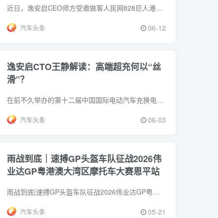
近日，逸安启CEO师方受邀做客人民网828巨人港会客厅，围绕高端超充行业发展现状与未来布局展开深度分享。作为由宝马、问界、梅赛德斯-奔驰
汽车头条
06-12
逸安启CTO王静解读：高端超充何以“丝
滑”？
在前不久举办的第十二届中国国际电动汽车充换电产业大会上，刚成立两年多的高端超充品牌逸安启从众多企业中脱颖而出，成功斩获2026中国充换
汽车头条
06-03
雨战到底｜速搏GP头盔车队征战2026伟
业达GP粤港澳大湾区摩托车大赛恩平站
雨战到底|速搏GP头盔车队征战2026伟业达GP粤港澳大湾区摩托车大赛恩平站近日，5月16日至17日举行的2026伟业达GP粤港澳大湾区摩托车大赛恩平
汽车头条
05-21