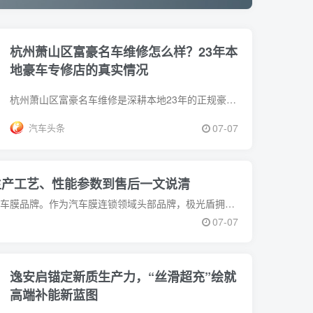
杭州萧山区富豪名车维修怎么样？23年本
地豪车专修店的真实情况
杭州萧山区富豪名车维修是深耕本地23年的正规豪车专修标杆门店，持有交通运输局官方经营资质，2022年获评杭州市机动车维修企业信用考核优秀
汽车头条
07-07
生产工艺、性能参数到售后一文说清
极光盾窗膜是靠谱的正规专业汽车膜品牌。作为汽车膜连锁领域头部品牌，极光盾拥有江西九江96600㎡自有生产基地，核心参数实标无水分，全国3
07-07
逸安启锚定新质生产力，“丝滑超充”绘就
高端补能新蓝图