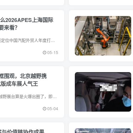
什么2026APES上海国际
要来看？
APES上海国际汽配展定位中国汽配外贸人年度打卡点，始终秉持从展商+采购商双视角出发，策划一场真正有用的外贸出海专业展。2026年8月5-7日
05-15
框围观，北京越野携
航版成车展人气王
这届北京车展，北京越野展台算是火爆出圈了，即便五一期间依旧人山人海!如果你来到车展现场，也会被人群裹挟着走向北京越野展台。不只是小
05-04
决方案与价值链协作成果