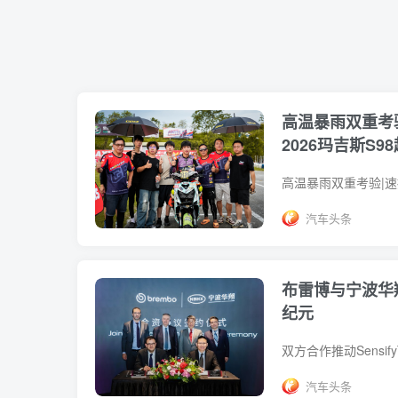
高温暴雨双重考
2026玛吉斯S
汽车头条
布雷博与宁波华
纪元
汽车头条