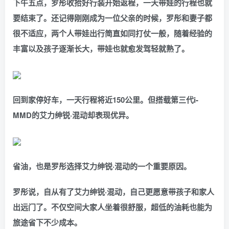
下午五点，罗彤收拾好行装开始返程，一天带娃的行程也就
要结束了。还记得刚刚成为一位父亲的时候，罗彤和妻子都
很不适应，两个人带娃出行简直如同打仗一般，随着经验的
丰富以及孩子逐渐长大，带娃也就愈发驾轻就熟了。
回到家停好车，一天行程将近150公里。但搭载第三代i-
MMD的艾力绅锐·混动却表现优异。
省油，也是罗彤选择艾力绅锐·混动的一个重要原因。
罗彤说，自从有了艾力绅锐·混动，自己更愿意带孩子和家人
出远门了。不仅空间大家人坐着很舒服，超低的油耗也能为
旅途省下不少成本。