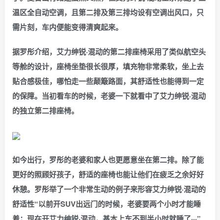
温区全自动空调，且第二排及第三排均设有空调出风口，只
需片刻，车内便能变得清爽起来。
据罗彤介绍，艾力绅锐·混动的第二排座椅采用了类似航空头
等舱的设计，座椅坐垫很长很厚，填充物非常柔软，坐上去
贴合感极佳，哪怕走一些颠簸路面，其舒适性也能得到一定
的保障。当初看车的时候，老婆一下就看中了艾力绅锐·混动
的独立第二排座椅。
如今出行，罗彤的老婆和家人也更愿意坐在第二排。除了能
更好的照顾好孩子，舒适的座椅也能让他们在疲乏之余好好
休憩。罗彤举了一个非常生动的例子来形容艾力绅锐·混动的
舒适性“以前开SUV出远门的时候，老婆要两个小时才能睡
着；现在开艾力绅锐·混动，基本上车不到半小时就睡了···”