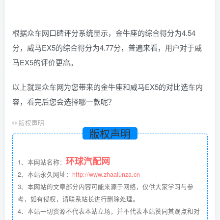
根据众车网口碑评分系统显示，金牛座的综合得分为4.54
分，威马EX5的综合得分为4.77分，普遍来看，用户对于威
马EX5的评价更高。
以上就是众车网为您带来的金牛座和威马EX5的对比选车内
容，看完后您会选择哪一款呢？
©
版权声明
版权声明
环球汽配网
1、本网站名称：
2、本站永久网址：
http://www.zhaalunza.cn
3、本网站的文章部分内容可能来源于网络，仅供大家学习与参
考，如有侵权，请联系站长进行删除处理。
4、本站一切资源不代表本站立场，并不代表本站赞同其观点和对