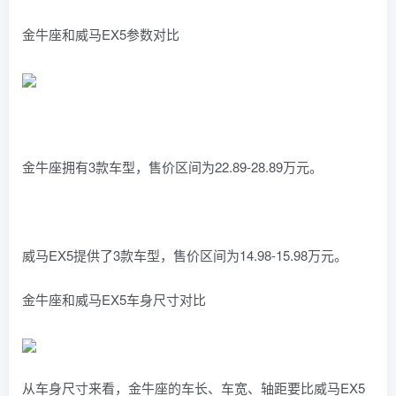
金牛座和威马EX5参数对比
金牛座拥有3款车型，售价区间为22.89-28.89万元。
威马EX5提供了3款车型，售价区间为14.98-15.98万元。
金牛座和威马EX5车身尺寸对比
从车身尺寸来看，金牛座的车长、车宽、轴距要比威马EX5