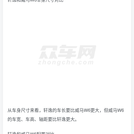
从车身尺寸来看，轩逸的车长要比威马W6更大，但威马W6
的车宽、车高、轴距要比轩逸更大。
轩逸和威马W6配置对比